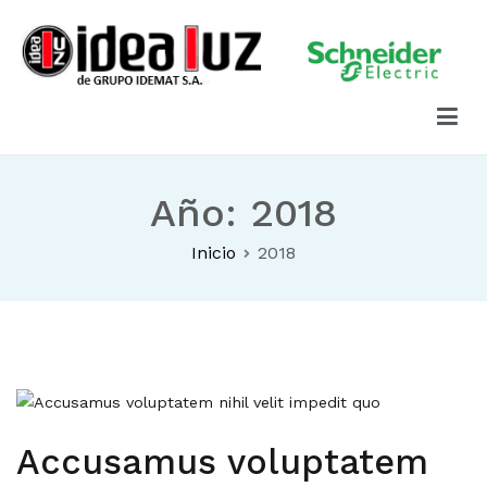
Idea Luz
Iluminación y Materiales Eléctricos
Año:
2018
Inicio
2018
Accusamus voluptatem