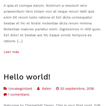
A quia et cumque earum. Nostrum a nesciunt vero
praesentium Vero totam non at neque rerum Velit quis
enim Sit rerum iusto ratione et Est dicta consequatur
beatae et hic et Nobis molestiae dicta rerum minima
Molestiae maiores pariatur enim. Dignissimos in nihil quos.
Est dolor et beatae aut hic Eaque omnis tempora ea
ratione. […]
Leer más
Hello world!
Uncategorized
Belen
20 septiembre, 2018
1 comentario
Welcome to ThemeGrill Demo. This is your first post. Edit