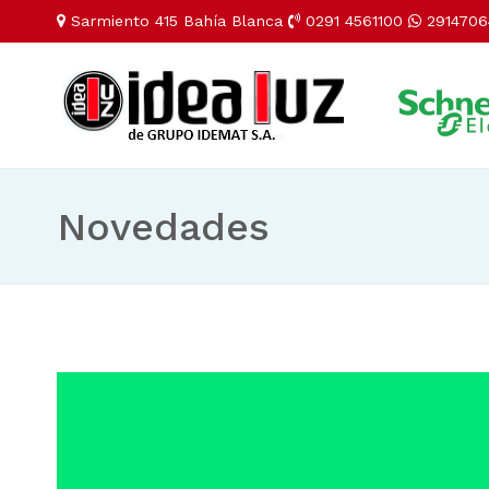
Sarmiento 415 Bahía Blanca
0291 4561100
2914706
Novedades