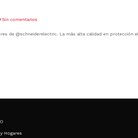
Sin comentarios
tores de @schneiderelectric. La más alta calidad en protección 
o
y Hogares